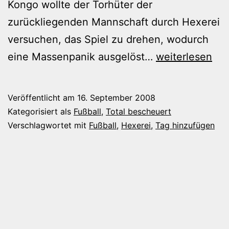
Kongo wollte der Torhüter der
zurückliegenden Mannschaft durch Hexerei
versuchen, das Spiel zu drehen, wodurch
Jim
eine Massenpanik ausgelöst…
weiterlesen
Knopf
und
Veröffentlicht am
16. September 2008
die
Kategorisiert als
Fußball
,
Total bescheuert
Wilden
Verschlagwortet mit
Fußball
,
Hexerei
,
Tag hinzufügen
13