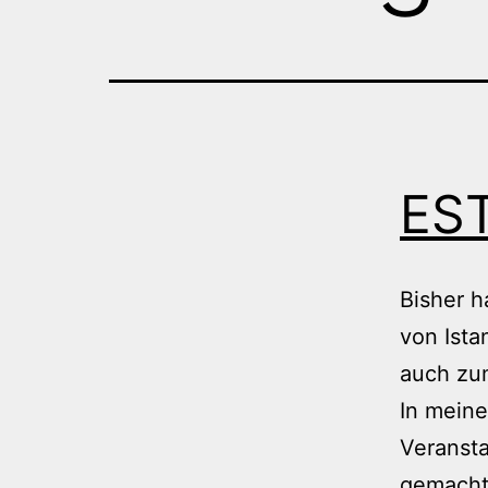
ES
Bisher h
von Ista
auch zum
In meine
Veransta
gemacht,