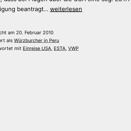
ESTA-
gung beantragt…
weiterlesen
Reisegenehmigung
icht am
20. Februar 2010
ert als
Würzburcher in Peru
wortet mit
Einreise USA
,
ESTA
,
VWP