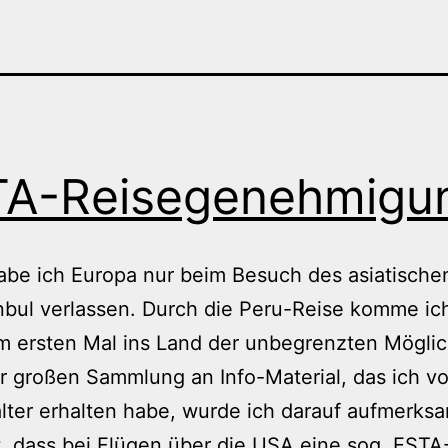
TA-Reisegenehmigu
abe ich Europa nur beim Besuch des asiatischen
nbul verlassen. Durch die Peru-Reise komme ic
 ersten Mal ins Land der unbegrenzten Möglic
r großen Sammlung an Info-Material, das ich v
lter erhalten habe, wurde ich darauf aufmerks
 dass bei Flügen über die USA eine sog. ESTA