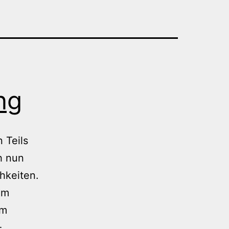
ng
 Teils
h nun
hkeiten.
om
am
-