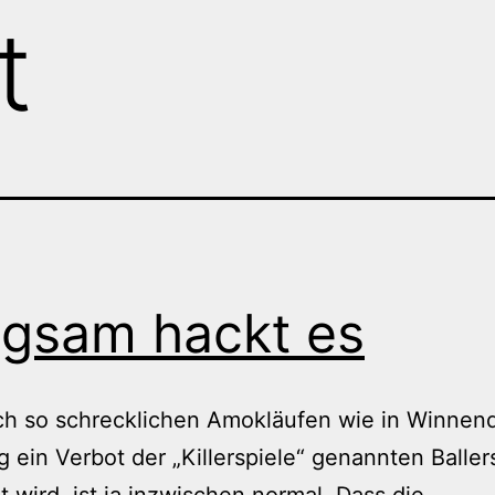
t
gsam hackt es
ch so schrecklichen Amokläufen wie in Winnen
ig ein Verbot der „Killerspiele“ genannten Baller
t wird, ist ja inzwischen normal. Dass die