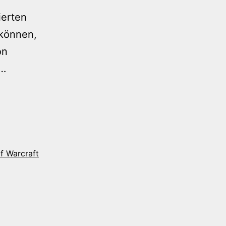
ierten
 können,
on
Langsam
h…
hackt
es
f Warcraft