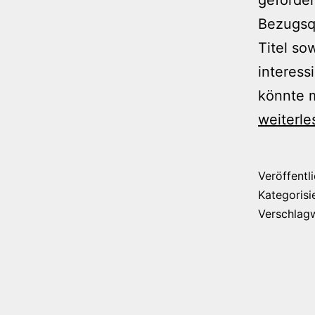
Bezugsqu
Titel so
interess
könnte m
weiterle
Veröffentl
Kategorisi
Verschlag