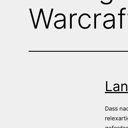
Warcraf
Lan
Dass na
relexart
geforder