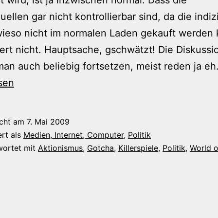
ellen gar nicht kontrollierbar sind, da die indiz
wieso nicht im normalen Laden gekauft werden
iert nicht. Hauptsache, gschwätzt! Die Diskussi
an auch beliebig fortsetzen, meist reden ja e
sen
icht am
7. Mai 2009
ert als
Medien, Internet, Computer
,
Politik
wortet mit
Aktionismus
,
Gotcha
,
Killerspiele
,
Politik
,
World o