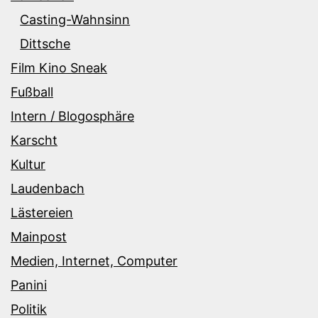
Casting-Wahnsinn
Dittsche
Film Kino Sneak
Fußball
Intern / Blogosphäre
Karscht
Kultur
Laudenbach
Lästereien
Mainpost
Medien, Internet, Computer
Panini
Politik