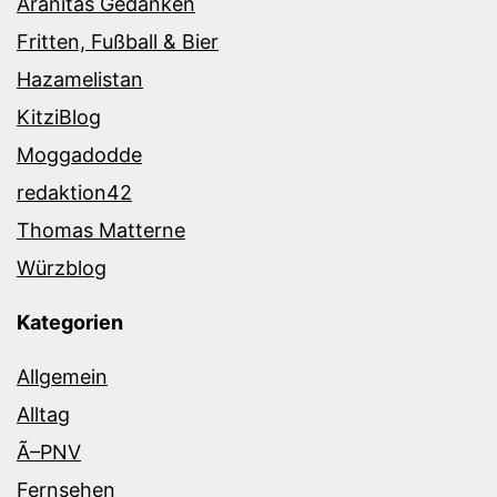
Aranitas Gedanken
Fritten, Fußball & Bier
Hazamelistan
KitziBlog
Moggadodde
redaktion42
Thomas Matterne
Würzblog
Kategorien
Allgemein
Alltag
Ã–PNV
Fernsehen