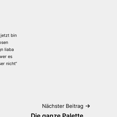
jetzt bin
osen
n liaba
 wer es
er nicht“
Nächster Beitrag
Die ganze Palette