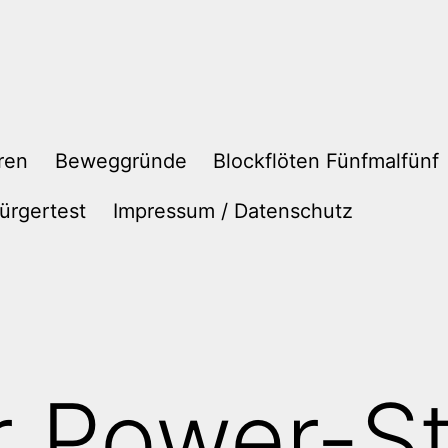
ren
Beweggründe
Blockflöten Fünfmalfünf
ürgertest
Impressum / Datenschutz
r Power-S