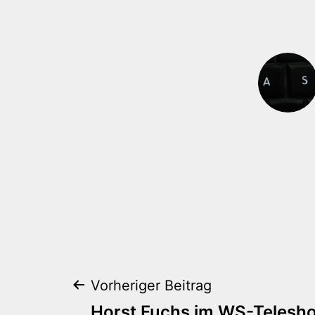
Beitragsnaviga
Vorheriger Beitrag
Horst Fuchs im WS-Telesho