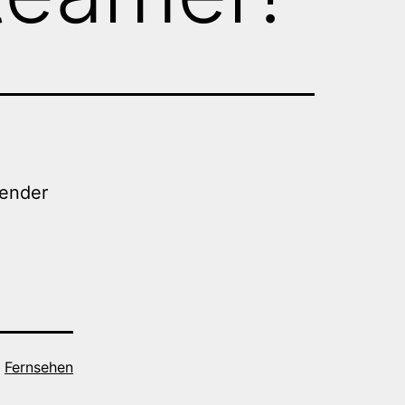
render
s
Fernsehen