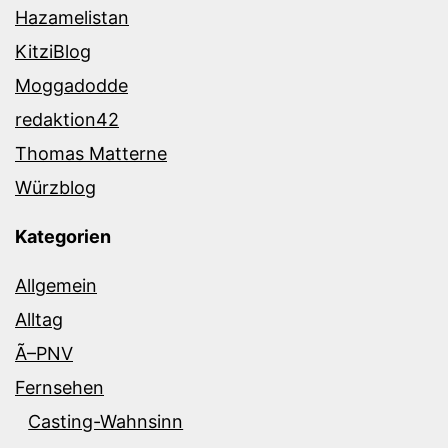
Hazamelistan
KitziBlog
Moggadodde
redaktion42
Thomas Matterne
Würzblog
Kategorien
Allgemein
Alltag
Ã–PNV
Fernsehen
Casting-Wahnsinn