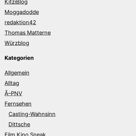
KitziBlog
Moggadodde
redaktion42
Thomas Matterne
Würzblog
Kategorien
Allgemein
Alltag
Ã–PNV
Fernsehen
Casting-Wahnsinn
Dittsche
Film Kino Sneak