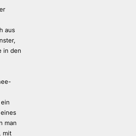
er
h aus
nster,
e in den
nee-
 ein
 eines
nn man
 mit