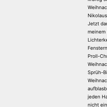
Weihnac
Nikolau
Jetzt da
meinem F
Lichterk
Fenstern
Proll-Ch
Weihnac
Sprüh-Bi
Weihnac
aufblas
jeden Ha
nicht ei