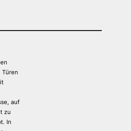
len
e Türen
it
se, auf
t zu
. In