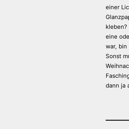
einer Li
Glanzpap
kleben? 
eine od
war, bin
Sonst mu
Weihnac
Fasching
dann ja 