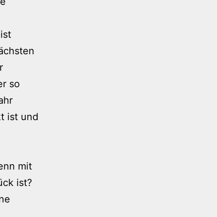
ie
ist
nächsten
r
er so
ahr
 ist und
enn mit
ck ist?
nne