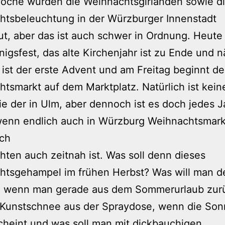
Woche wurden die Weihnachtsgirlanden sowie d
htsbeleuchtung in der Würzburger Innenstadt
t, aber das ist auch schwer in Ordnung. Heute 
nigsfest, das alte Kirchenjahr ist zu Ende und 
ist der erste Advent und am Freitag beginnt de
tsmarkt auf dem Marktplatz. Natürlich ist kein
e der in Ulm, aber dennoch ist es doch jedes J
wenn endlich auch in Würzburg Weihnachtsmarkt
ich
ten auch zeitnah ist. Was soll denn dieses
htsgehampel im frühen Herbst? Was will man d
, wenn man gerade aus dem Sommerurlaub zurü
 Kunstschnee aus der Spraydose, wenn die So
scheint und was soll man mit dickbauchigen