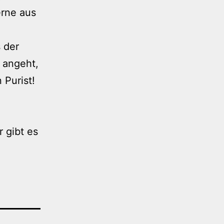
erne aus
 der
 angeht,
 Purist!
 gibt es