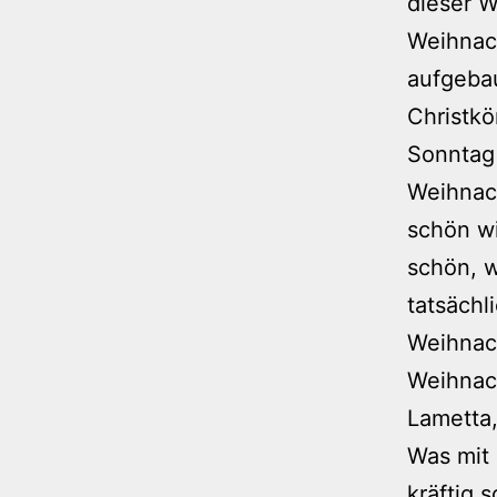
dieser 
Weihnac
aufgebau
Christkö
Sonntag 
Weihnach
schön wi
schön, 
tatsächl
Weihnach
Weihnac
Lametta
Was mit
kräftig 