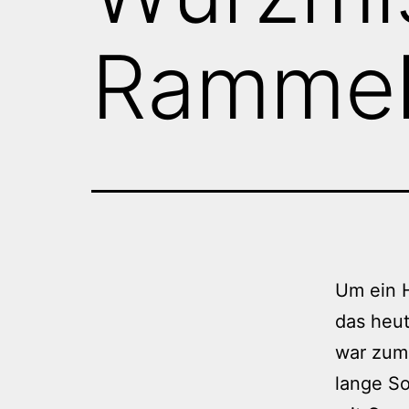
Rammel
Um ein H
das heut
war zum
lange S