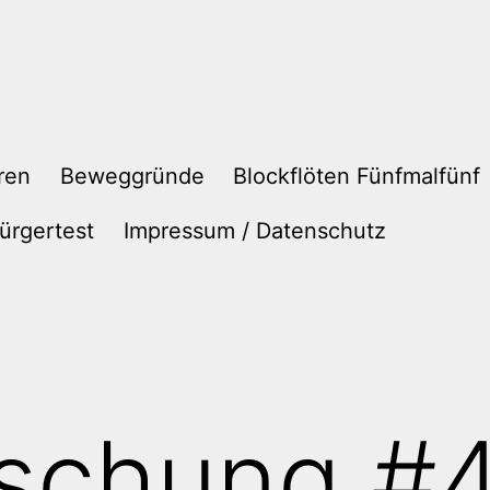
ren
Beweggründe
Blockflöten Fünfmalfünf
ürgertest
Impressum / Datenschutz
schung #4