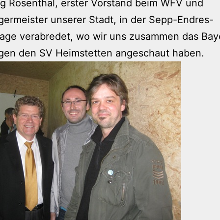
g Rosenthal, erster Vorstand beim WFV und
ermeister unserer Stadt, in der Sepp-Endres-
lage verabredet, wo wir uns zusammen das Baye
egen den SV Heimstetten angeschaut haben.