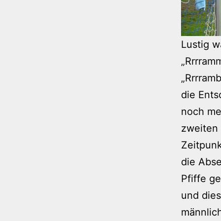
Lustig w
„Rrrramm
„Rrrramb
die Ents
noch mei
zweiten 
Zeitpunk
die Abse
Pfiffe g
und die
männlich