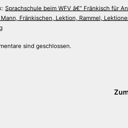
k:
Sprachschule beim WFV â€“ Fränkisch für An
 Mann, Fränkischen, Lektion, Rammel, Lektion
g
mentare sind geschlossen.
tion
Zum