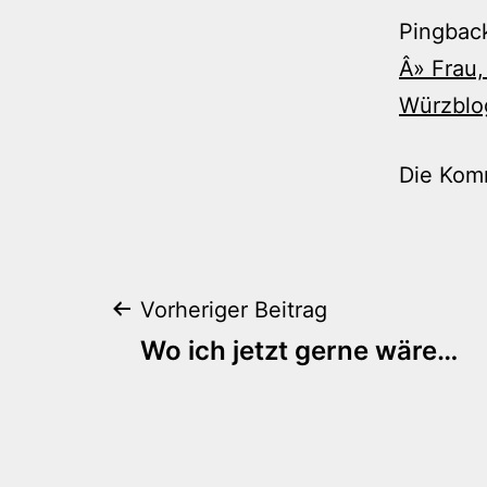
Pingbac
Â» Frau,
Würzblo
Die Kom
Beitragsnaviga
Vorheriger Beitrag
Wo ich jetzt gerne wäre…