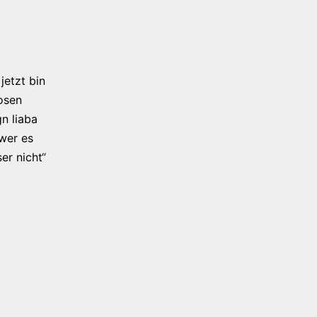
jetzt bin
osen
n liaba
 wer es
er nicht“