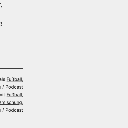
,
ß
 als
Fußball
,
 / Podcast
mit
Fußball
,
zmischung
,
 / Podcast