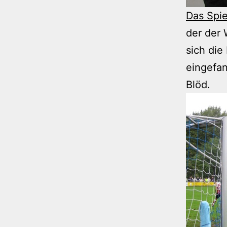
Das Spie
der der 
sich die
eingefan
Blöd.