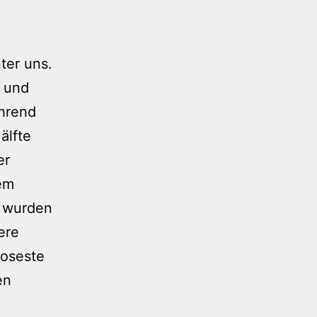
ter uns.
h und
ährend
älfte
er
dem
a wurden
ere
loseste
en