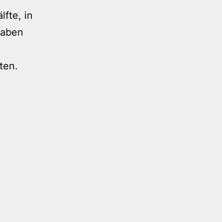
lfte, in
haben
ten.