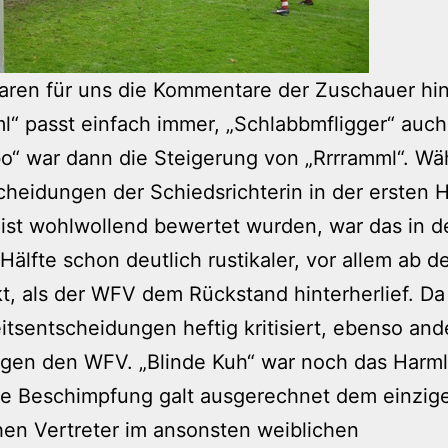
aren für uns die Kommentare der Zuschauer hin
l“ passt einfach immer, „Schlabbmfligger“ auc
o“ war dann die Steigerung von „Rrrramml“. W
cheidungen der Schiedsrichterin in der ersten H
st wohlwollend bewertet wurden, war das in d
Hälfte schon deutlich rustikaler, vor allem ab 
t, als der WFV dem Rückstand hinterherlief. D
itsentscheidungen heftig kritisiert, ebenso and
egen den WFV. „Blinde Kuh“ war noch das Harm
se Beschimpfung galt ausgerechnet dem einzig
en Vertreter im ansonsten weiblichen