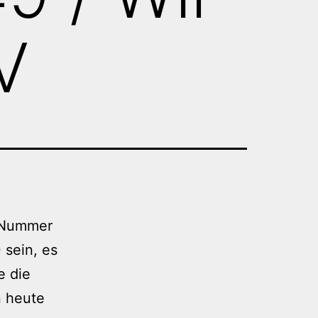
V
e Nummer
 sein, es
e die
n heute