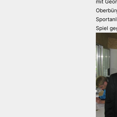
mit Geor
Oberbürg
Sportan
Spiel g