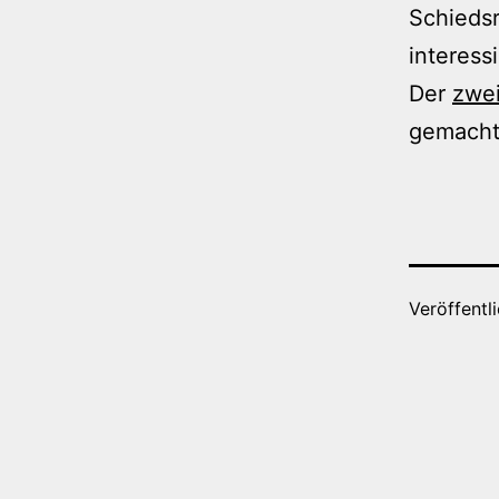
Schiedsr
interess
Der
zwei
gemach
Veröffentl