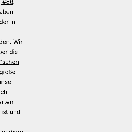
 #86
.
haben
der in
den. Wir
ber die
€™schen
 große
änse
ich
gertem
 ist und
Würzburg