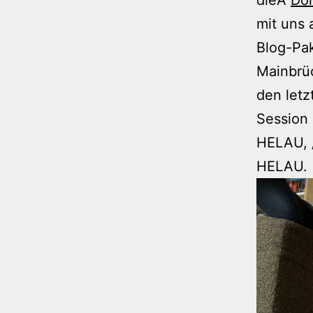
mit uns 
Blog-Pak
Mainbrüc
den let
Session 
HELAU, 
HELAU.