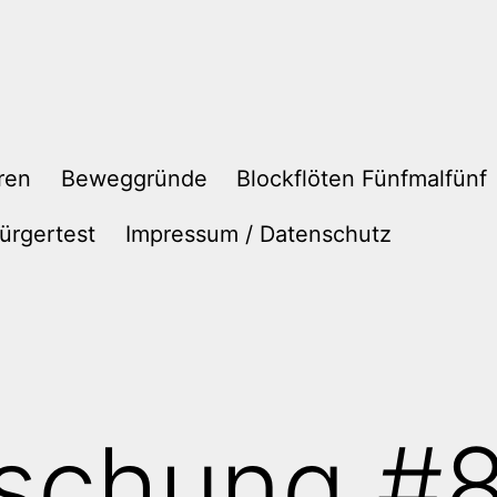
ren
Beweggründe
Blockflöten Fünfmalfünf
ürgertest
Impressum / Datenschutz
schung #8