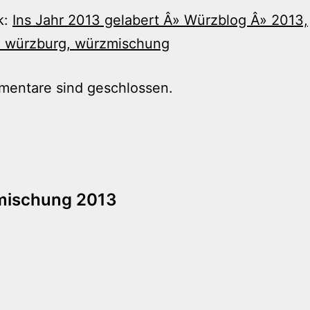
k:
Ins Jahr 2013 gelabert Â» Würzblog Â» 2013,
, würzburg, würzmischung
mentare sind geschlossen.
tion
mischung 2013