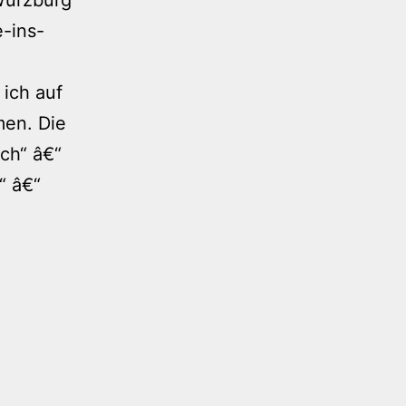
-ins-
ich auf
men. Die
rch“ â€“
“ â€“