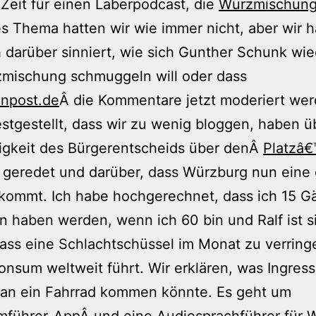
Zeit für einen Laberpodcast, die
Würzmischung
es Thema hatten wir wie immer nicht, aber wir 
darüber sinniert, wie sich Gunther Schunk wie
zmischung schmuggeln will oder dass
npost.de
Â die Kommentare jetzt moderiert wer
stgestellt, dass wir zu wenig bloggen, haben ü
igkeit des Bürgerentscheids über denÂ
Platzâ
 geredet und darüber, dass Würzburg nun eine
kommt. Ich habe hochgerechnet, dass ich 15 G
 haben werden, wenn ich 60 bin und Ralf ist s
dass eine Schlachtschüssel im Monat zu verrin
onsum weltweit führt. Wir erklären, was Ingress
 an ein Fahrrad kommen könnte. Es geht um
mführer-App
Â und eine Audiosprachführer für 