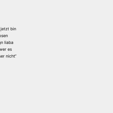
jetzt bin
osen
n liaba
 wer es
er nicht“