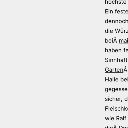
höchste 
Ein fest
dennoch 
die Wür
beiÂ
mai
haben fe
Sinnhaft
Garten
Â
Halle be
gegessen
sicher, 
Fleischk
wie Ralf
dieÂ
Do