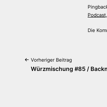
Pingbac
Podcast
Die Kom
Beitragsnaviga
Vorheriger Beitrag
Würzmischung #85 / Back