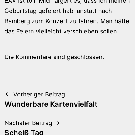
EAV ist toll. Mich ärgert es, dass ich meinen
Geburtstag gefeiert hab, anstatt nach
Bamberg zum Konzert zu fahren. Man hätte
das Feiern vielleicht verschieben sollen.
Die Kommentare sind geschlossen.
Beitragsnavigation
Vorheriger Beitrag
Wunderbare Kartenvielfalt
Nächster Beitrag
Scheiß Tag