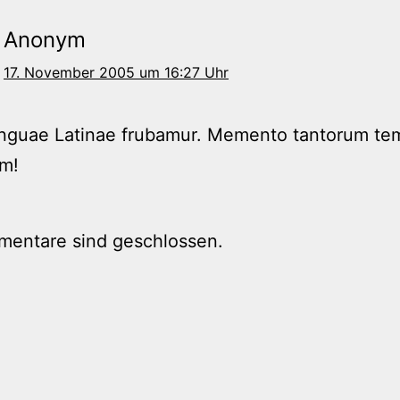
Anonym
17. November 2005 um 16:27 Uhr
linguae Latinae frubamur. Memento tantorum t
um!
mentare sind geschlossen.
tion