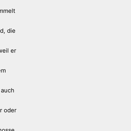
mmelt
d, die
eil er
dem
 auch
r oder
hosse,