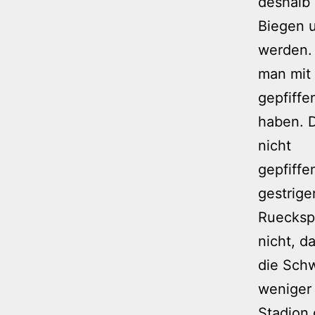
deshalb 
Biegen 
werden.
man mit 
gepfiffe
haben. D
nicht
gepfiffe
gestrige
Rueckspi
nicht, d
die Sch
weniger
Stadion 