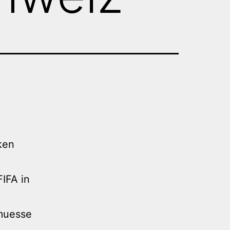
ken
IFA in
muesse