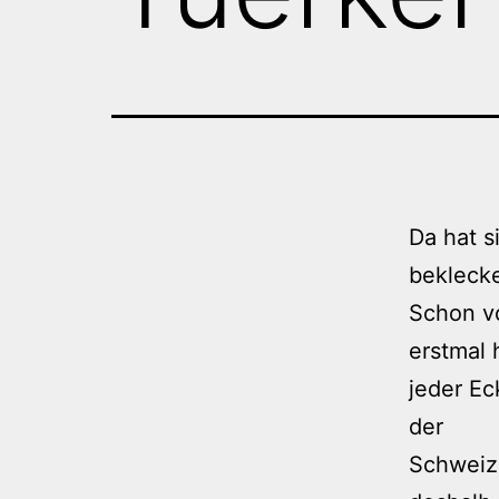
Da hat s
beklecke
Schon vo
erstmal 
jeder Ec
der
Schweiz