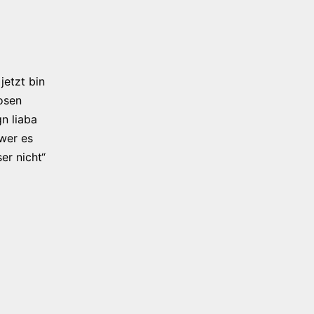
jetzt bin
osen
n liaba
 wer es
er nicht“