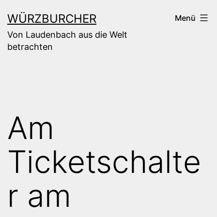
Zum
WÜRZBURCHER
Menü
Inhalt
Von Laudenbach aus die Welt
springen
betrachten
Am
Ticketschalte
r am