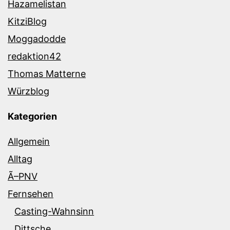
Hazamelistan
KitziBlog
Moggadodde
redaktion42
Thomas Matterne
Würzblog
Kategorien
Allgemein
Alltag
Ã–PNV
Fernsehen
Casting-Wahnsinn
Dittsche