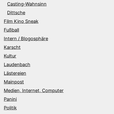
Casting-Wahnsinn
Dittsche
Film Kino Sneak
Fußball
Intern / Blogosphäre
Karscht
Kultur
Laudenbach
Lästereien
Mainpost
Medien, Internet, Computer
Panini
Politik