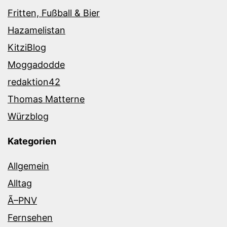
Fritten, Fußball & Bier
Hazamelistan
KitziBlog
Moggadodde
redaktion42
Thomas Matterne
Würzblog
Kategorien
Allgemein
Alltag
Ã–PNV
Fernsehen