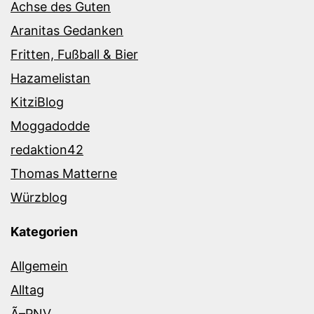
Achse des Guten
Aranitas Gedanken
Fritten, Fußball & Bier
Hazamelistan
KitziBlog
Moggadodde
redaktion42
Thomas Matterne
Würzblog
Kategorien
Allgemein
Alltag
Ã–PNV