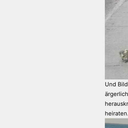
Und Bild
ärgerlic
herauskr
heirate