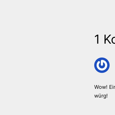
1 K
Wow! Ein
würg!