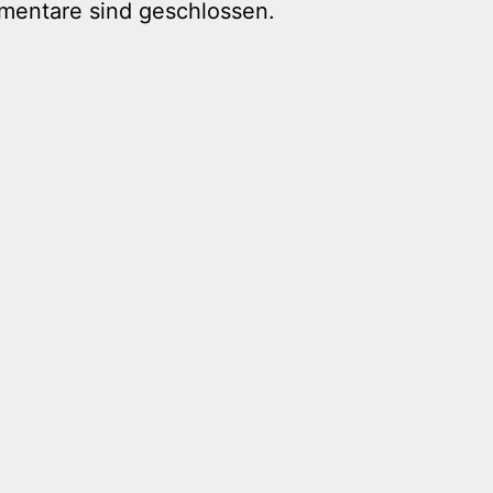
mentare sind geschlossen.
tion