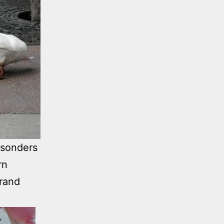
esonders
rn
trand