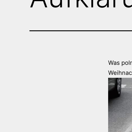
Was poln
Weihnach