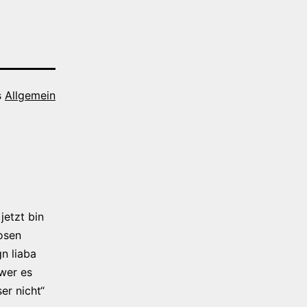
s
Allgemein
jetzt bin
osen
n liaba
 wer es
er nicht“