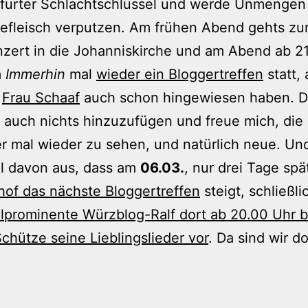
furter Schlachtschlüssel und werde Unmengen
efleisch verputzen. Am frühen Abend gehts z
zert in die Johanniskirche und am Abend ab 2
m
Immerhin
mal
wieder ein Bloggertreffen
statt, 
d
Frau Schaaf
auch schon hingewiesen haben. 
 auch nichts hinzuzufügen und freue mich, die
r mal wieder zu sehen, und natürlich neue. Und
l davon aus, dass am
06.03.
, nur drei Tage spä
hof das nächste Bloggertreffen
steigt, schließlic
lprominente Würzblog-Ralf dort ab 20.00 Uhr b
chütze seine Lieblingslieder vor
. Da sind wir d