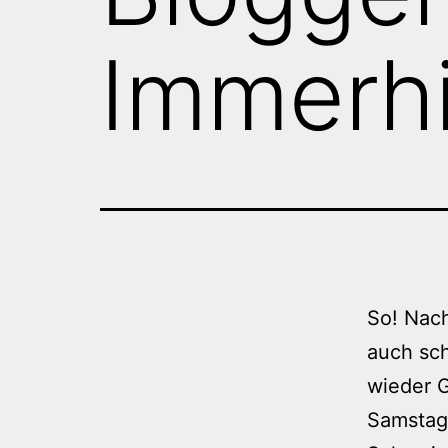
Immerh
So! Nach
auch sch
wieder 
Samstag