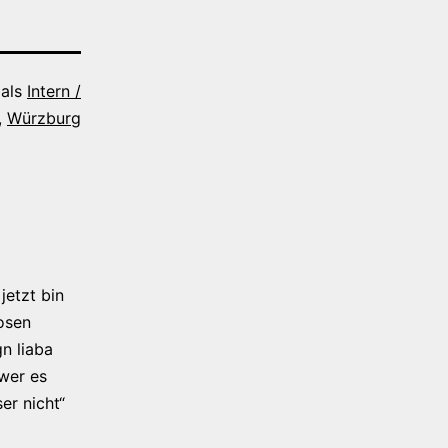
 als
Intern /
,
Würzburg
jetzt bin
osen
n liaba
 wer es
er nicht“