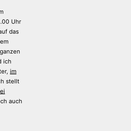
um
1.00 Uhr
auf das
Dem
 ganzen
 ich
ter,
im
h stellt
ei
och auch