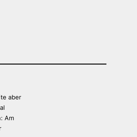
ite aber
al
n: Am
r