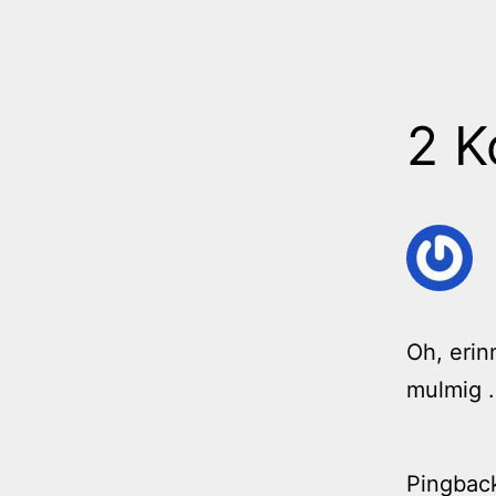
2 
Oh, erin
mulmig 
Pingbac