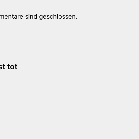
mentare sind geschlossen.
tion
t tot