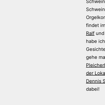
Schwein
Schwein
Orgelkon
findet i
Ralf
un
habe ich
Gesichte
gehe ma
Pleicher
der Loka
Dennis S
dabei!