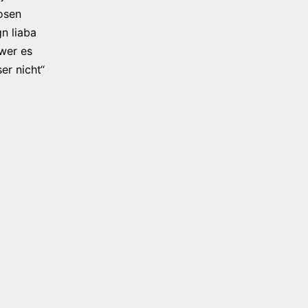
osen
n liaba
 wer es
er nicht“