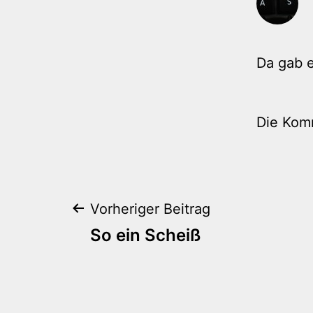
Da gab e
Die Kom
Beitragsnaviga
Vorheriger Beitrag
So ein Scheiß