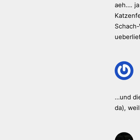
aeh…. ja
Katzenfe
Schach-W
ueberlie
…und di
da), wei