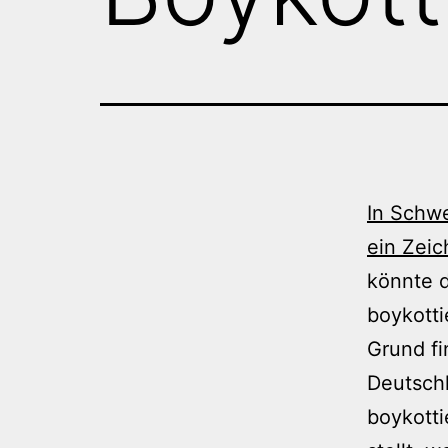
In Schw
ein Zeic
könnte 
boykott
Grund fi
Deutschl
boykotti