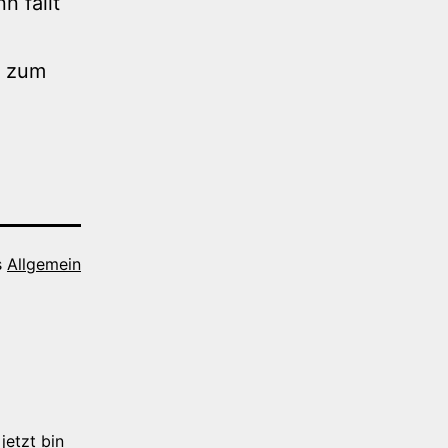
n fällt
e zum
s
Allgemein
jetzt bin