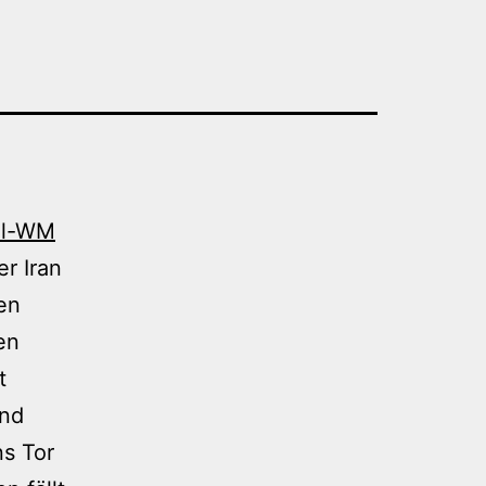
ll-WM
r Iran
en
en
t
and
ns Tor