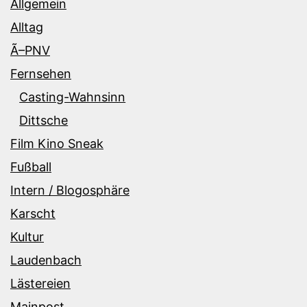
Allgemein
Alltag
Ã–PNV
Fernsehen
Casting-Wahnsinn
Dittsche
Film Kino Sneak
Fußball
Intern / Blogosphäre
Karscht
Kultur
Laudenbach
Lästereien
Mainpost