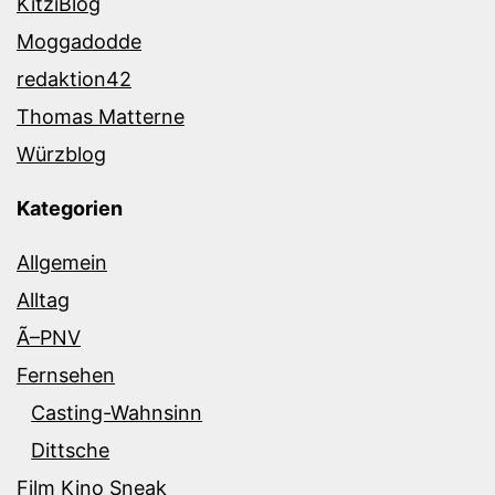
KitziBlog
Moggadodde
redaktion42
Thomas Matterne
Würzblog
Kategorien
Allgemein
Alltag
Ã–PNV
Fernsehen
Casting-Wahnsinn
Dittsche
Film Kino Sneak