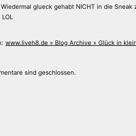
 Wiedermal glueck gehabt NICHT in die Sneak 
 LOL
k:
www.liveh8.de » Blog Archive » Glück in klei
mentare sind geschlossen.
tion