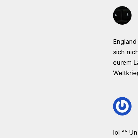
England 
sich nic
eurem La
Weltkrie
lol ^^ U