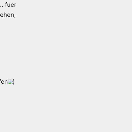
. fuer
sehen,
fen
)