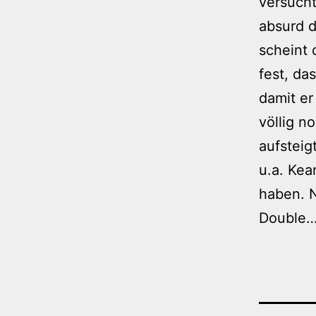
versucht
absurd 
scheint 
fest, da
damit er
völlig n
aufsteig
u.a. Kea
haben. N
Double