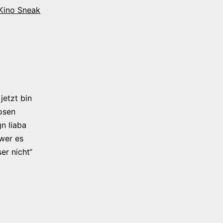
 Kino Sneak
jetzt bin
osen
n liaba
 wer es
er nicht“