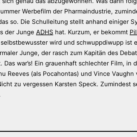
 sich genau das abzugewöhnen. Was dann folgt 
dummer Werbefilm der Pharmaindustrie, zumind
das so. Die Schulleitung stellt anhand einiger
ss der Junge
ADHS
hat. Kurzum, er bekommt
Pi
 selbstbewusster wird und schwuppdiwupp ist e
ormaler Junge, der rasch zum Kapitän des Debat
t. Das war’s! Ein grauenhaft schlechter Film, in 
nu Reeves (als Pocahontas) und Vince Vaughn v
icht zu vergessen Karsten Speck. Zumindest s
…