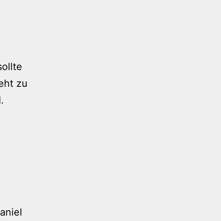
ollte
eht zu
.
aniel