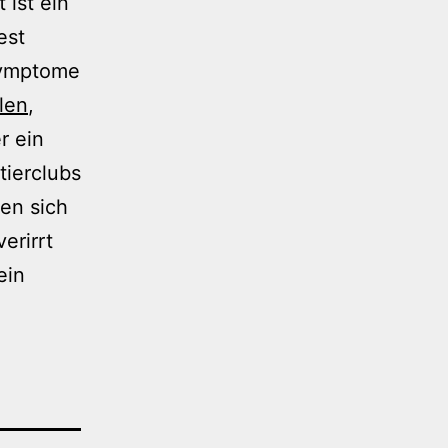
ist ein
est
 Symptome
llen
,
r ein
tierclubs
den sich
erirrt
ein