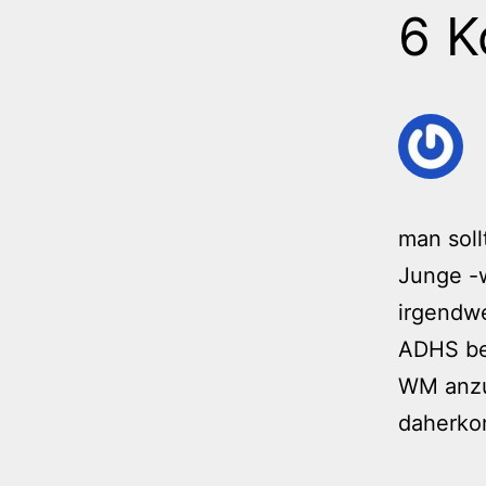
6 
man soll
Junge -w
irgendwe
ADHS be
WM anzuf
daherko