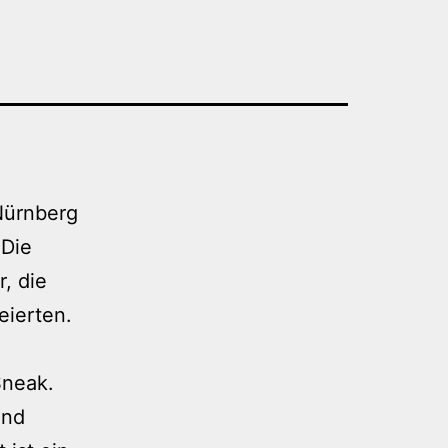
Nürnberg
 Die
, die
eierten.
Sneak.
und