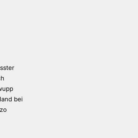
sster
ch
iwupp
and bei
izo