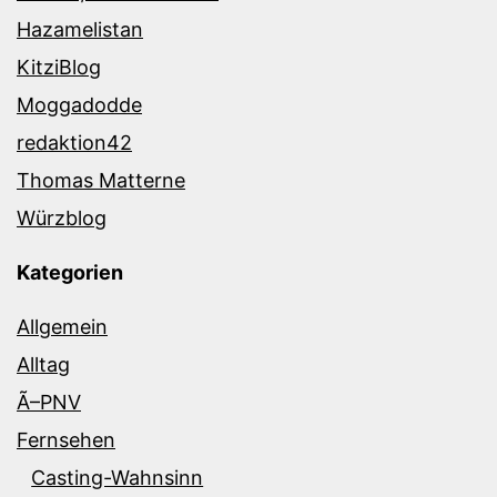
Hazamelistan
KitziBlog
Moggadodde
redaktion42
Thomas Matterne
Würzblog
Kategorien
Allgemein
Alltag
Ã–PNV
Fernsehen
Casting-Wahnsinn