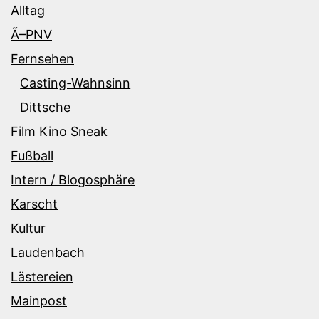
Alltag
Ã–PNV
Fernsehen
Casting-Wahnsinn
Dittsche
Film Kino Sneak
Fußball
Intern / Blogosphäre
Karscht
Kultur
Laudenbach
Lästereien
Mainpost