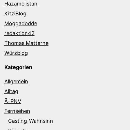
Hazamelistan
KitziBlog
Moggadodde
redaktion42
Thomas Matterne
Würzblog
Kategorien
Allgemein
Alltag
Ã–PNV
Fernsehen
Casting-Wahnsinn