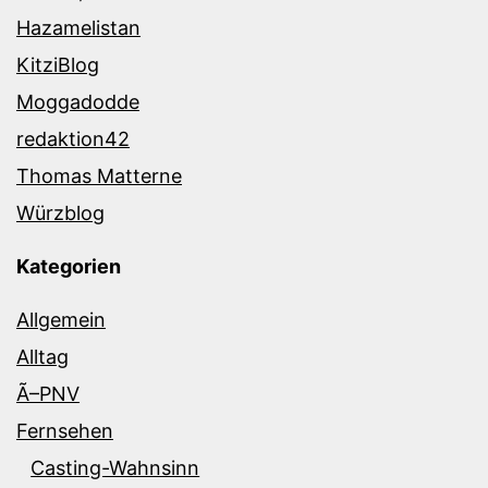
Hazamelistan
KitziBlog
Moggadodde
redaktion42
Thomas Matterne
Würzblog
Kategorien
Allgemein
Alltag
Ã–PNV
Fernsehen
Casting-Wahnsinn