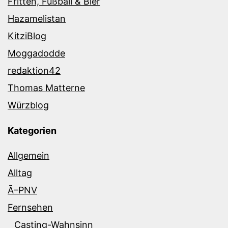
Fritten, Fußball & Bier
Hazamelistan
KitziBlog
Moggadodde
redaktion42
Thomas Matterne
Würzblog
Kategorien
Allgemein
Alltag
Ã–PNV
Fernsehen
Casting-Wahnsinn