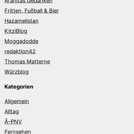
Aranitas Gedanken
Fritten, Fußball & Bier
Hazamelistan
KitziBlog
Moggadodde
redaktion42
Thomas Matterne
Würzblog
Kategorien
Allgemein
Alltag
Ã–PNV
Fernsehen