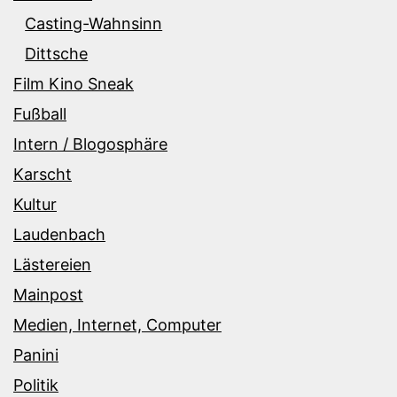
Casting-Wahnsinn
Dittsche
Film Kino Sneak
Fußball
Intern / Blogosphäre
Karscht
Kultur
Laudenbach
Lästereien
Mainpost
Medien, Internet, Computer
Panini
Politik