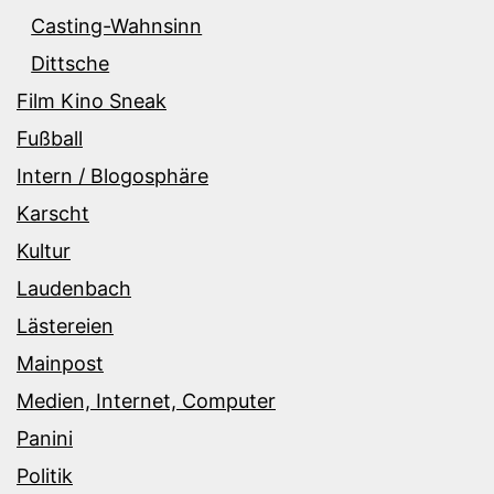
Casting-Wahnsinn
Dittsche
Film Kino Sneak
Fußball
Intern / Blogosphäre
Karscht
Kultur
Laudenbach
Lästereien
Mainpost
Medien, Internet, Computer
Panini
Politik