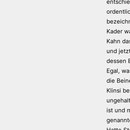
entschie
ordentli
bezeich
Kader wa
Kahn das
und jetz
dessen 
Egal, wa
die Bein
Klinsi b
ungehalt
ist und 
genannt
Hatte St