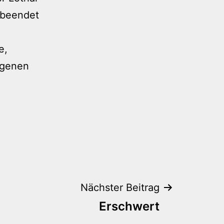
l beendet
e,
igenen
Nächster Beitrag
Erschwert