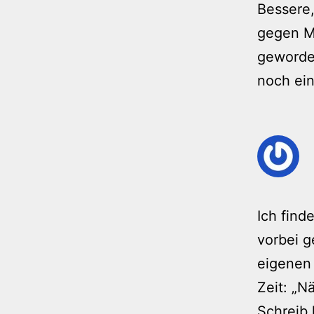
Bessere,
gegen Me
geworden
noch ein
Ich find
vorbei g
eigenen 
Zeit: „N
Schreib 