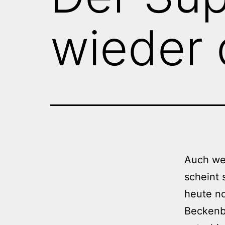
wieder 
Auch wen
scheint
heute no
Beckenb