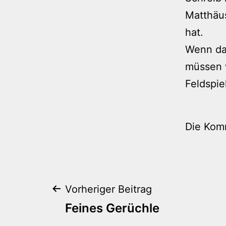
Matthäus
hat.
Wenn das
müssen w
Feldspiel
Die Kom
Beitragsnaviga
Vorheriger Beitrag
Feines Gerüchle