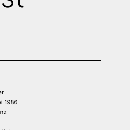
er
i 1986
anz