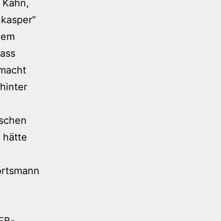
r Kahn,
nkasper“
dem
dass
emacht
 hinter
ischen
 hätte
portsmann
DFB-