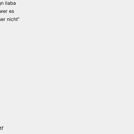
n liaba
 wer es
er nicht“
er