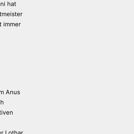
ni hat
tmeister
ht immer
 am Anus
ch
tiven
er Lothar