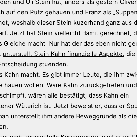
den und Uli Stein hat, anders als gestern Olive
ch auf den Putz gehauen und Franz als „Suppe
net, weshalb dieser Stein kuzerhand ganz aus 
rf. Jetzt hat Stein vielleicht damit gerechnet, 
 Gleiche macht. Nur hat der das eben nicht g
t
unterstellt Stein Kahn finanzielle Aspekte
, die
Entscheidung stuenden.
s Kahn macht. Es gibt immer Leute, die ihm zw
e hauen wollen. Wäre Kahn zurückgetreten und
eschimpft, wären alle bestätigt, dass Kahn ein
ener Wüterich ist. Jetzt beweist er, dass er S
man unterstellt ihm andere Beweggründe als die
en.
ein nicht dieses tolle Karriereende, weil er im 