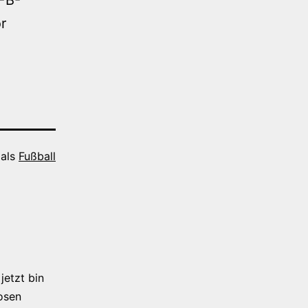
r
 als
Fußball
jetzt bin
osen