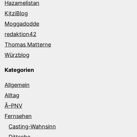
Hazamelistan
KitziBlog
Moggadodde
redaktion42
Thomas Matterne
Würzblog
Kategorien
Allgemein
Alltag
Ã–PNV
Fernsehen
Casting-Wahnsinn
Dittsche