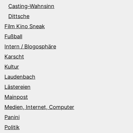
Casting-Wahnsinn
Dittsche
Film Kino Sneak
Fußball
Intern / Blogosphäre
Karscht
Kultur
Laudenbach
Lästereien
Mainpost
Medien, Internet, Computer
Panini
Politik