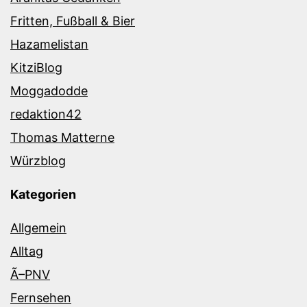
Fritten, Fußball & Bier
Hazamelistan
KitziBlog
Moggadodde
redaktion42
Thomas Matterne
Würzblog
Kategorien
Allgemein
Alltag
Ã–PNV
Fernsehen