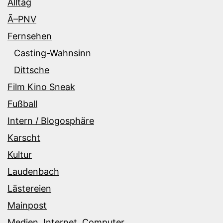
Alltag
Ã–PNV
Fernsehen
Casting-Wahnsinn
Dittsche
Film Kino Sneak
Fußball
Intern / Blogosphäre
Karscht
Kultur
Laudenbach
Lästereien
Mainpost
Medien, Internet, Computer