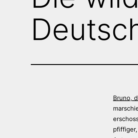
Deutsc
Bruno, d
marschie
erschoss
pfiffige