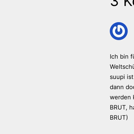
3 
Ich bin 
Weltschü
suupi is
dann doc
werden 
BRUT, ha
BRUT)