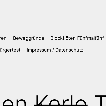
ren
Beweggründe
Blockflöten Fünfmalfünf
ürgertest
Impressum / Datenschutz
den
Kerle
T