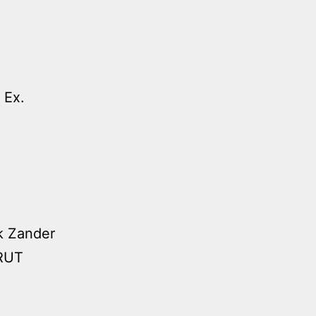
 Ex.
nk Zander
BRUT