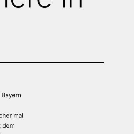
h Bayern
cher mal
it dem