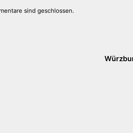
mentare sind geschlossen.
tion
Würzbur