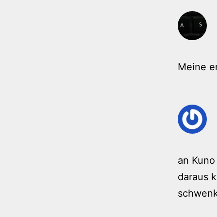
Meine e
an Kuno 
daraus k
schwen