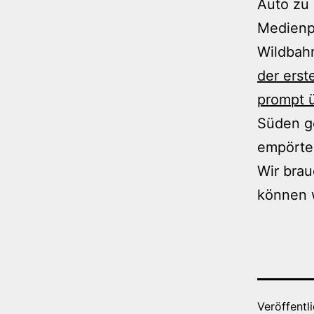
Auto zu 
Medienpr
Wildbah
der erst
prompt 
Süden ge
empörter
Wir bra
können w
Veröffentl