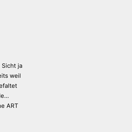
Sicht ja
its weil
efaltet
de…
ine ART