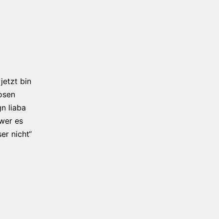
jetzt bin
osen
n liaba
 wer es
er nicht“