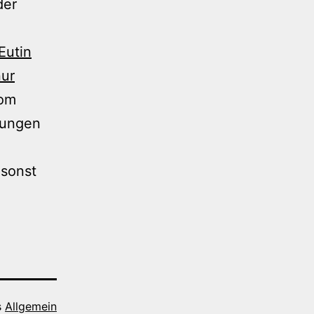
der
Eutin
nur
vom
hungen
 sonst
s
Allgemein