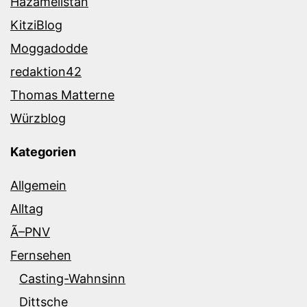
Hazamelistan
KitziBlog
Moggadodde
redaktion42
Thomas Matterne
Würzblog
Kategorien
Allgemein
Alltag
Ã–PNV
Fernsehen
Casting-Wahnsinn
Dittsche