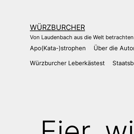
Zum
Inhalt
springen
WÜRZBURCHER
Von Laudenbach aus die Welt betrachten
Apo(Kata-)strophen
Über die Auto
Würzburcher Leberkästest
Staatsb
„Eier, w