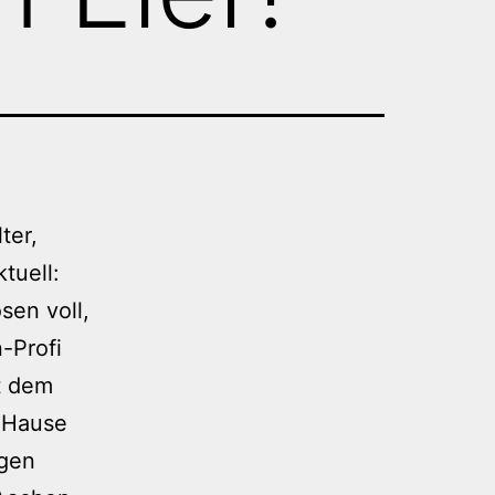
ter,
tuell:
sen voll,
-Profi
t dem
u Hause
egen