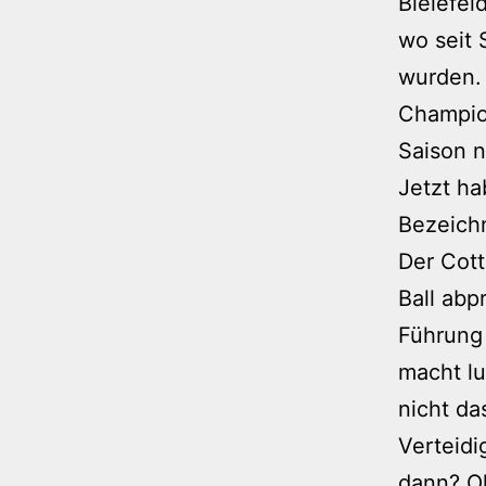
Bielefel
wo seit 
wurden. 
Champio
Saison n
Jetzt ha
Bezeich
Der Cot
Ball abp
Führung
macht lu
nicht da
Verteidi
dann? Ol