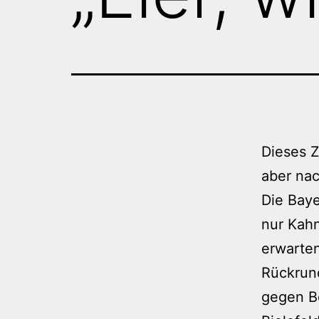
Dieses Z
aber nac
Die Baye
nur Kahn
erwarten
Rückrund
gegen B