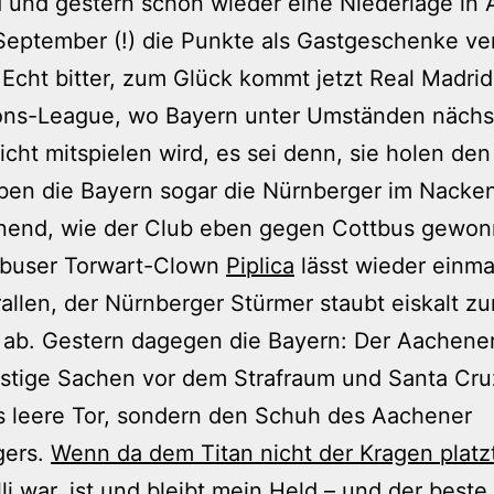
d und gestern schon wieder eine Niederlage in
September (!) die Punkte als Gastgeschenke ver
Echt bitter, zum Glück kommt jetzt Real Madrid
ns-League, wo Bayern unter Umständen nächs
icht mitspielen wird, es sei denn, sie holen den 
ben die Bayern sogar die Nürnberger im Nacke
nend, wie der Club eben gegen Cottbus gewon
tbuser Torwart-Clown
Piplica
lässt wieder einma
rallen, der Nürnberger Stürmer staubt eiskalt zu
 ab. Gestern dagegen die Bayern: Der Aachener
stige Sachen vor dem Strafraum und Santa Cruz 
s leere Tor, sondern den Schuh des Aachener
gers.
Wenn da dem Titan nicht der Kragen platz
li war, ist und bleibt mein Held – und der beste