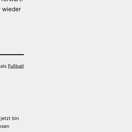
r wieder
 als
Fußball
jetzt bin
osen