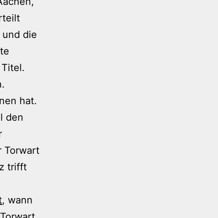
 Aachen,
teilt
 und die
te
Titel.
n.
nen hat.
l den
r
 Torwart
trifft
t
, wann
 Torwart.