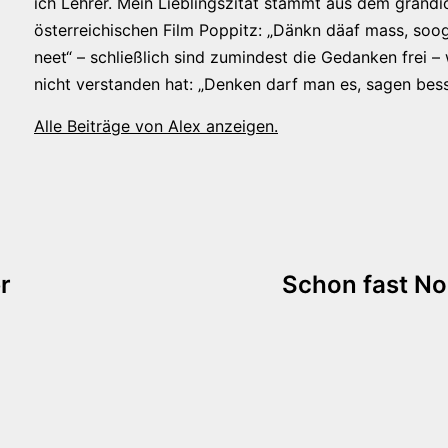
ich Lehrer. Mein Lieblingszitat stammt aus dem grandi
österreichischen Film Poppitz: „Dänkn däaf mass, soog
neet“ – schließlich sind zumindest die Gedanken frei –
nicht verstanden hat: „Denken darf man es, sagen bess
Alle Beiträge von Alex anzeigen.
tion
r
Schon fast Nor