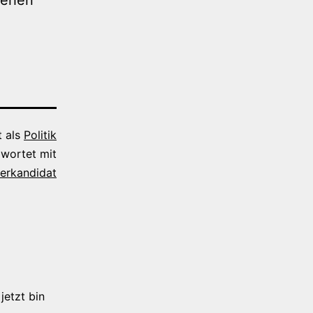
t als
Politik
wortet mit
lerkandidat
jetzt bin