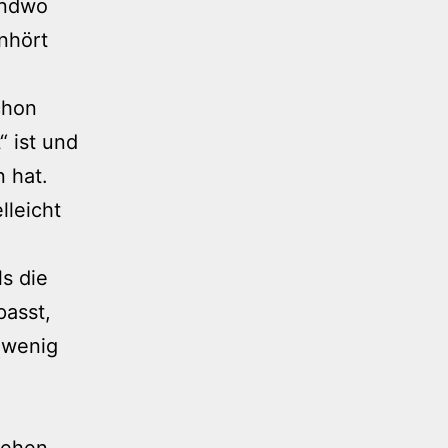
gendwo
nhört
chon
 ist und
 hat.
lleicht
ls die
passt,
 wenig
sehen