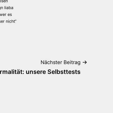
osen
n liaba
 wer es
er nicht“
Nächster Beitrag
malität: unsere Selbsttests