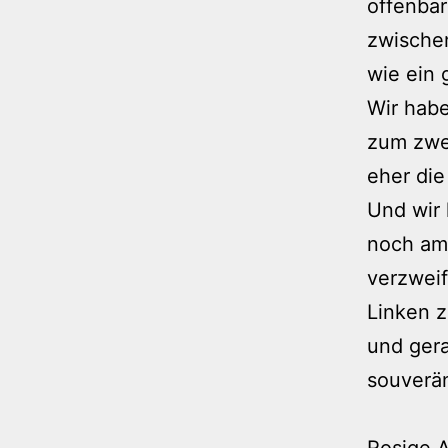
offenbar
zwischen
wie ein 
Wir habe
zum zwei
eher die
Und wir 
noch am 
verzweif
Linken z
und ger
souverän
Rosige A