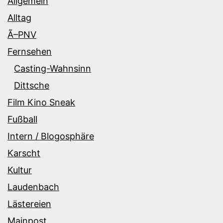
Allgemein
Alltag
Ã–PNV
Fernsehen
Casting-Wahnsinn
Dittsche
Film Kino Sneak
Fußball
Intern / Blogosphäre
Karscht
Kultur
Laudenbach
Lästereien
Mainpost