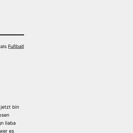
 als
Fußball
jetzt bin
osen
n liaba
 wer es