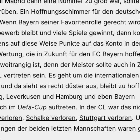
l Madrid dann eine Nummer zu groß war, sollte
trüben. Ein Hoffnungsschimmer für den deutsc
 Wenn Bayern seiner Favoritenrolle gerecht wird
bewerb bleibt und viele Spiele gewinnt, dann 
ns auf diese Weise Punkte auf das Konto in de
ertung, die in Zukunft für den FC Bayern hoffe
weitrangig ist, denn der Meister sollte auch in 
L vertreten sein. Es geht um die internationalen
 und da sieht es recht düster aus, bleibt zu hof
g, Leverkusen und Hamburg und eben Bayern
ich im
Uefa-Cup
auftreten. In der CL war das ni
verloren
,
Schalke verloren
,
Stuttgart verloren
. 
lungen der beiden letzten Mannschaften waren 
.