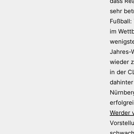
dass Rea
sehr be
Fußball:
im Wett
wenigste
Jahres-W
wieder z
in der C
dahinter
Nürnber
erfolgre
Werder 
Vorstel
schwach