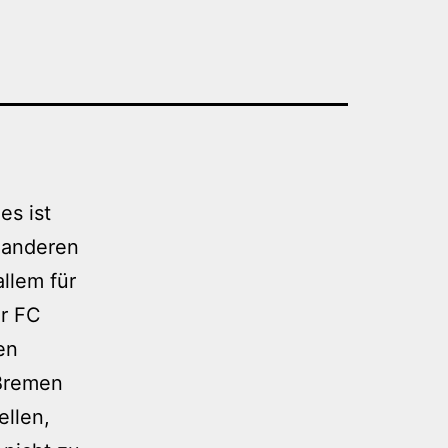
s ist
e anderen
llem für
er FC
en
 Bremen
ellen,