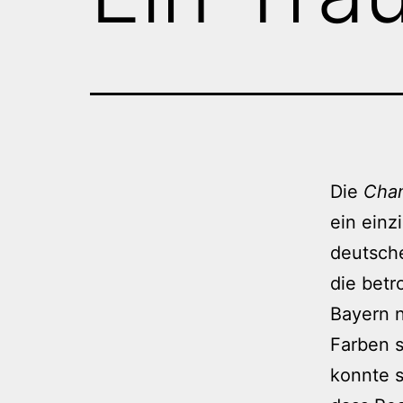
Die
Cha
ein einz
deutsche
die betr
Bayern 
Farben s
konnte s