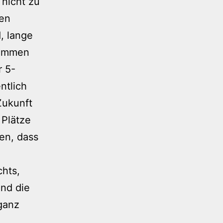
 nicht zu
hen
, lange
kommen
r 5-
ntlich
Zukunft
 Plätze
fen, dass
chts,
Und die
ganz