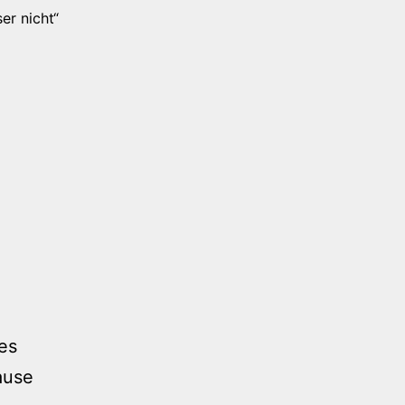
er nicht“
les
ause