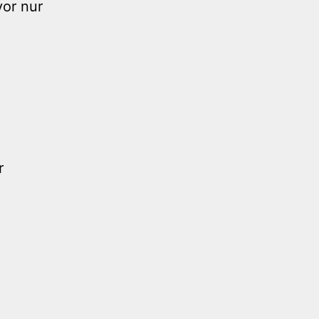
vor nur
r