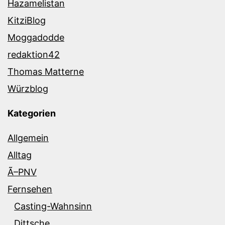
Hazamelistan
KitziBlog
Moggadodde
redaktion42
Thomas Matterne
Würzblog
Kategorien
Allgemein
Alltag
Ã–PNV
Fernsehen
Casting-Wahnsinn
Dittsche