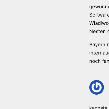
gewonne
Software
Wladiwos
Nester, 
Bayern n
internat
noch fan
kannste 