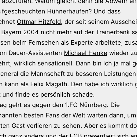
g abzurufen. Warum gleicht denn die Abwehr eh
ufgescheuchten Hühnerhaufen? Und dass
chnet
Ottmar Hitzfeld
, der seit seinem Aussche
Bayern 2004 nicht mehr auf der Trainerbank s
ssen beim Fernsehen als Experte arbeitete, z
nem Dauer-Assistenten
Michael Henke
wieder z
hrt, wirklich sensationell. Dann bin ich ja mal 
eneral die Mannschaft zu besseren Leistungen
n kann als Felix Magath. Den habe ich wirklich 
und finde es persönlich schade.
ag geht es gegen den 1.FC Nürnberg. Die
rnannten besten Fans der Welt warten dann, um
ten Gast verlieren zu sehen. Aber es kommt d
ich ganz anders und der FCB präsentiert sich a