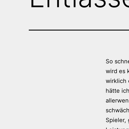
So schne
wird es 
wirklich
hätte ic
allerwen
schwäch
Spieler,