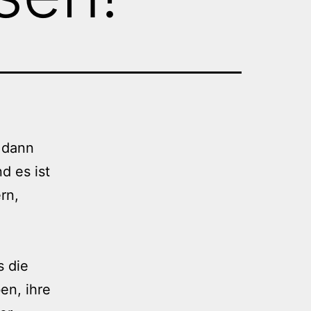
, dann
d es ist
rn,
s die
en, ihre