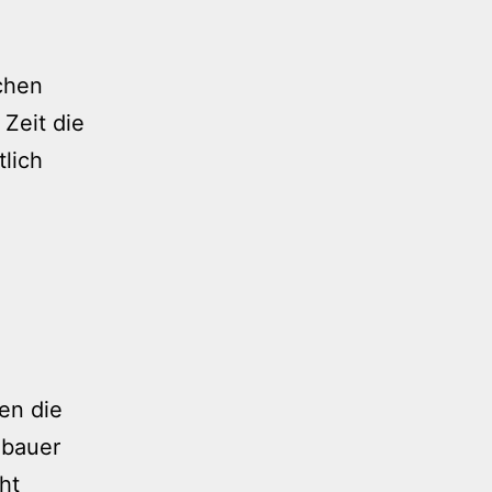
chen
Zeit die
tlich
en die
nbauer
ht