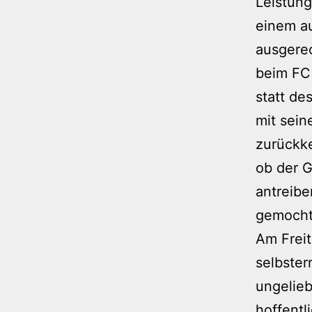
Leistun
einem a
ausgere
beim FC 
statt de
mit sei
zurückke
ob der G
antreibe
gemocht 
Am Freit
selbste
ungelieb
hoffentl