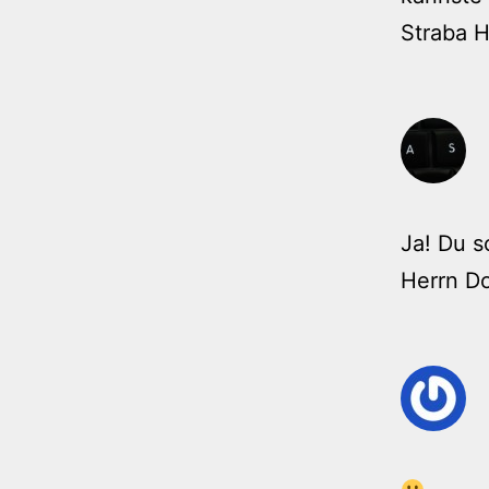
Straba H
Ja! Du s
Herrn Do