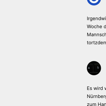
Irgendw
Woche du
Mannscha
tortzdem
Es wird 
Nürnber
zum Han