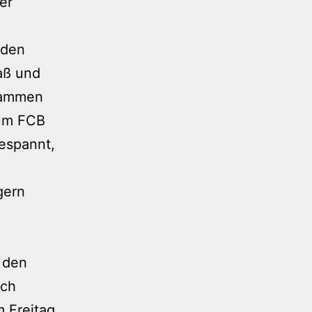
er
iden
aß und
usammen
um FCB
gespannt,
gern
 den
och
m Freitag