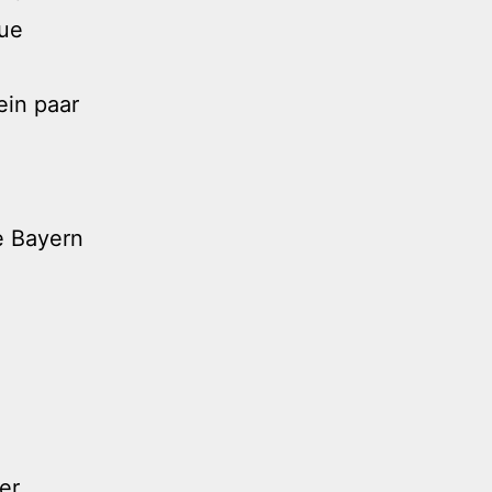
ue
ein paar
ie Bayern
er