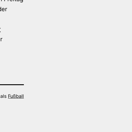
der
r
r
 als
Fußball