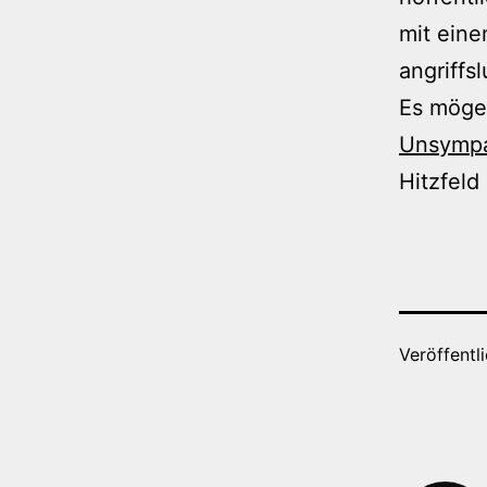
mit eine
angriffsl
Es mög
Unsympa
Hitzfeld
Veröffentl