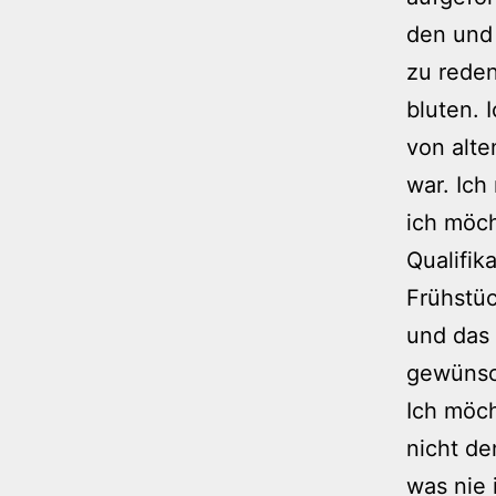
den und 
zu reden
bluten. 
von alte
war. Ich
ich möc
Qualifik
Frühstü
und das 
gewünsch
Ich möch
nicht de
was nie 