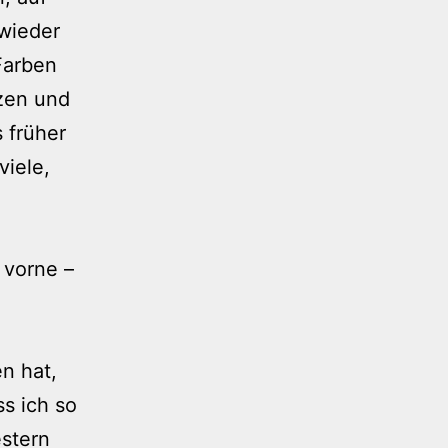
 wieder
Farben
tzen und
 früher
viele,
 vorne –
n hat,
ss ich so
estern