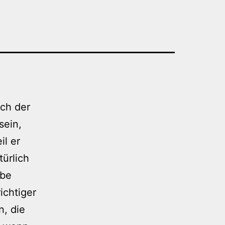
ch der
sein,
il er
türlich
abe
ichtiger
n, die