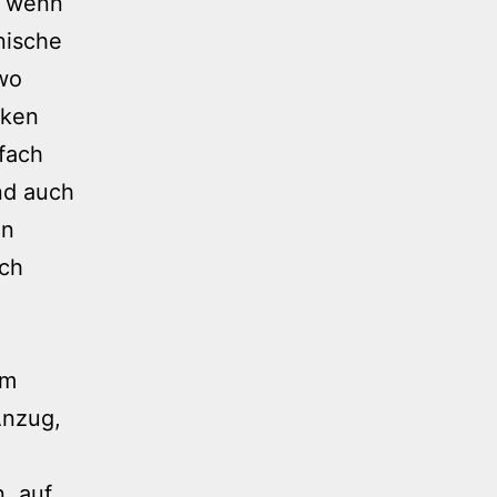
, wenn
nische
 wo
nken
fach
und auch
en
sch
um
Anzug,
, auf