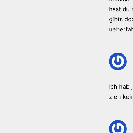
hast du 
gibts do
ueberfah
Ich hab 
zieh kei