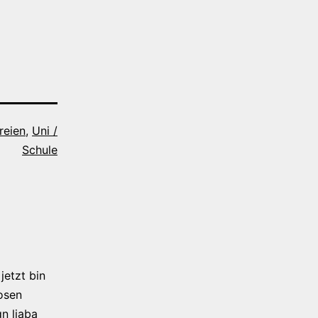
reien
,
Uni /
Schule
jetzt bin
osen
n liaba