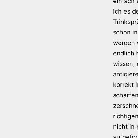
einfach 
ich es d
Trinkspr
schon in
werden w
endlich 
wissen, 
antiqier
korrekt 
scharfen
zerschne
richtige
nicht in
aufgefor