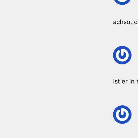
achso, 
Ist er i