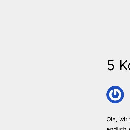
5 
Ole, wir
endlich 