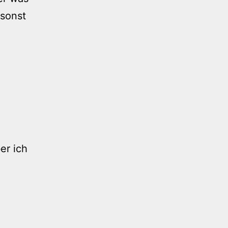
 sonst
er ich