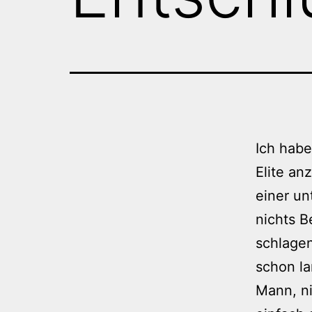
Ich hab
Elite an
einer un
nichts B
schlage
schon la
Mann, ni