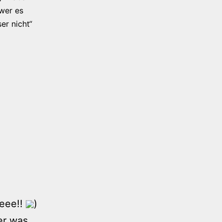
 wer es
er nicht“
leee!!
)
er was