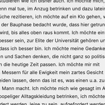
studieren wie ich bisher auch. Ich möchte mich
enn mal tue, im Anzug betrinken und dazu latei
üche rezitieren, ich möchte auf ein Klo gehen,
 der Bauphase bedacht wurde, dass hier getru
ird, bis alles oben raus kommt. Ich möchte ein
besser sein, zur Elite der Universität gehören 
dass ich besser bin. Ich möchte meine Gedank
en und Sachen denken, die nicht ganz so politi
in die heutige Zeit passen. Ich möchte mir mit
 Messern für alle Ewigkeit mein zartes Gesicht
iden lassen, denn das ist es, was einen u.a. z
n Mann macht. Ich möchte mich wie gesagt im 
 popeliger Alltagskleidung betrinken, ich möchte
dert werden, leise zu sein, aufgefordert werden