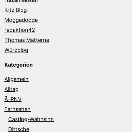
KitziBlog
Moggadodde
redaktion42
Thomas Matterne
Würzblog
Kategorien
Allgemein
Alltag
Ã–PNV
Fernsehen
Casting-Wahnsinn
Dittsche