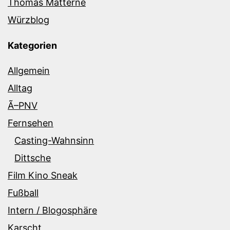
Thomas Matterne
Würzblog
Kategorien
Allgemein
Alltag
Ã–PNV
Fernsehen
Casting-Wahnsinn
Dittsche
Film Kino Sneak
Fußball
Intern / Blogosphäre
Karscht