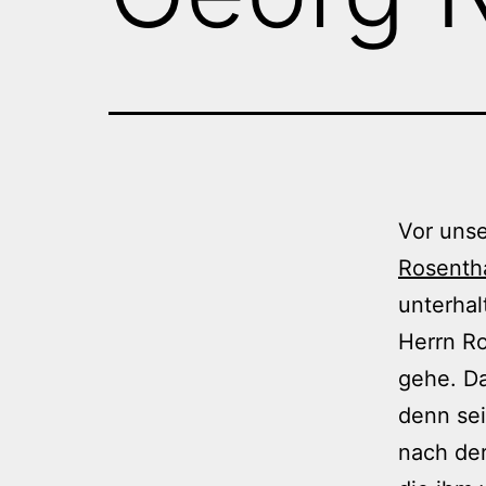
Vor uns
Rosenth
unterhal
Herrn Ro
gehe. Da
denn sei
nach de