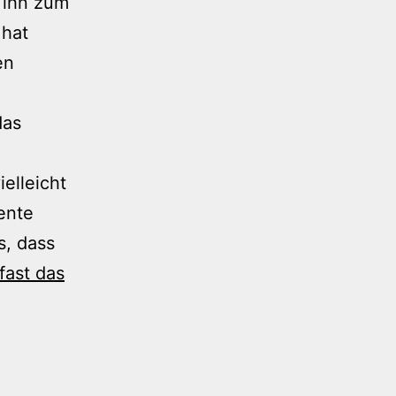
 ihn zum
 hat
en
das
elleicht
ente
s, dass
fast das