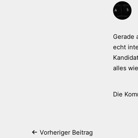
Gerade a
echt int
Kandida
alles wi
Die Kom
Beitragsnaviga
Vorheriger Beitrag