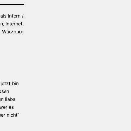
 als
Intern /
, Internet,
,
Würzburg
jetzt bin
osen
n liaba
 wer es
er nicht“