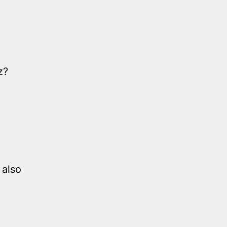
z?
 also