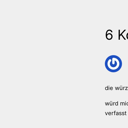
6 
die würz
würd mic
verfasst