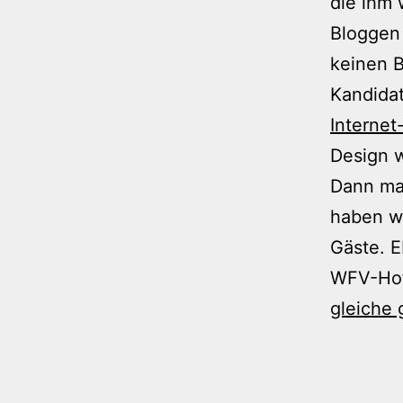
die ihm 
Bloggen 
keinen B
Kandidat
Internet-
Design 
Dann mal
haben wi
Gäste. E
WFV-Hof
gleiche 