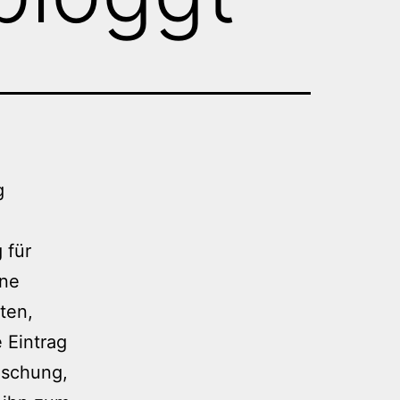
g
 für
ine
ten,
 Eintrag
ischung,