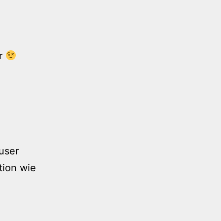
er
user
tion wie