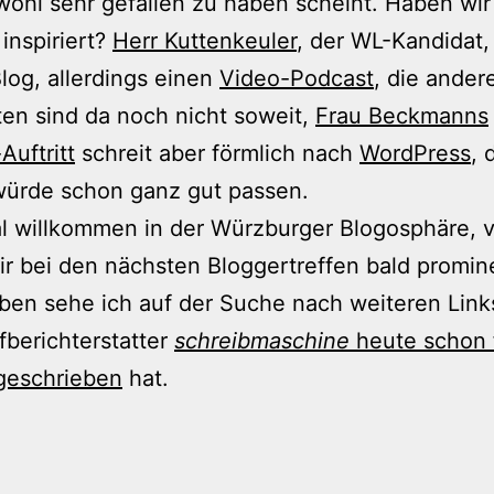
wohl sehr gefallen zu haben scheint. Haben wir
inspiriert?
Herr Kuttenkeuler
, der WL-Kandidat,
log, allerdings einen
Video-Podcast
, die ander
en sind da noch nicht soweit,
Frau Beckmanns
Auftritt
schreit aber förmlich nach
WordPress
, 
würde schon ganz gut passen.
 willkommen in der Würzburger Blogosphäre, vi
r bei den nächsten Bloggertreffen bald promin
ben sehe ich auf der Suche nach weiteren Link
berichterstatter
schreibmaschine
heute schon 
geschrieben
hat.