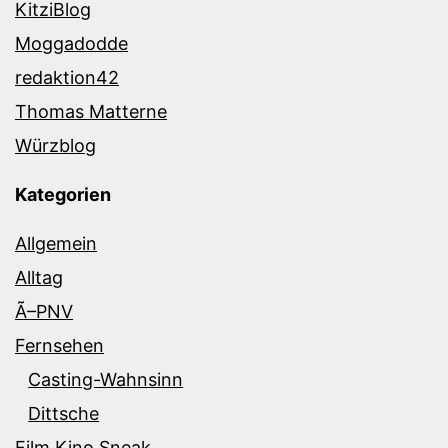
KitziBlog
Moggadodde
redaktion42
Thomas Matterne
Würzblog
Kategorien
Allgemein
Alltag
Ã–PNV
Fernsehen
Casting-Wahnsinn
Dittsche
Film Kino Sneak