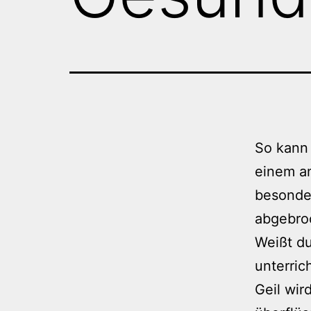
So kann 
einem an
besonder
abgebro
Weißt du
unterric
Geil wir