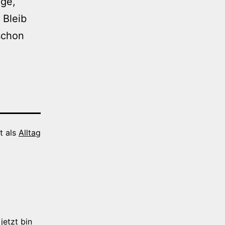
nge,
 Bleib
schon
t als
Alltag
jetzt bin