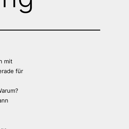
h mit
erade für
 Warum?
ann