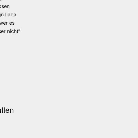
osen
n liaba
 wer es
er nicht“
llen