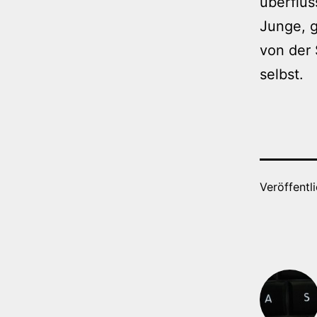
überflüs
Junge, g
von der 
selbst.
Veröffentl