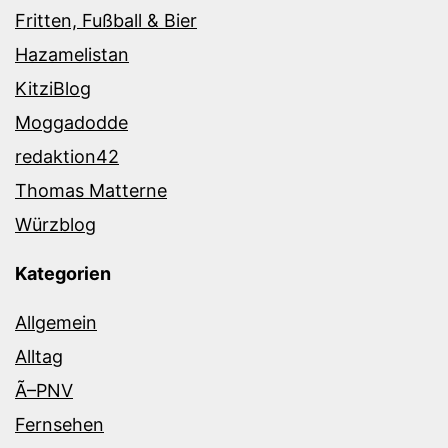
Fritten, Fußball & Bier
Hazamelistan
KitziBlog
Moggadodde
redaktion42
Thomas Matterne
Würzblog
Kategorien
Allgemein
Alltag
Ã–PNV
Fernsehen