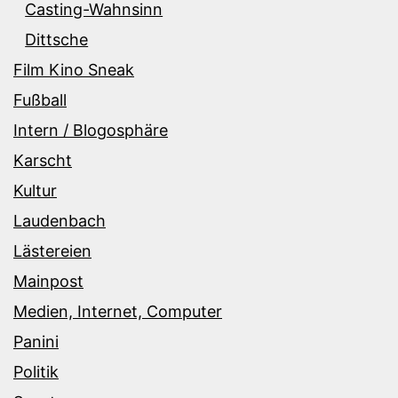
Casting-Wahnsinn
Dittsche
Film Kino Sneak
Fußball
Intern / Blogosphäre
Karscht
Kultur
Laudenbach
Lästereien
Mainpost
Medien, Internet, Computer
Panini
Politik