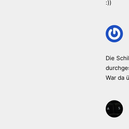
:))
Die Schi
durchge
War da 