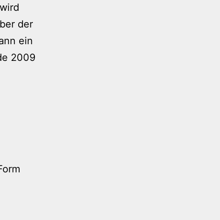
 wird
aber der
dann ein
rde 2009
 Form