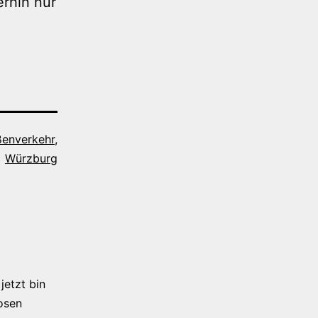
erhin nur
ßenverkehr
,
Würzburg
jetzt bin
osen