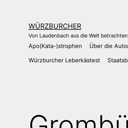
Zum
Inhalt
springen
WÜRZBURCHER
Von Laudenbach aus die Welt betrachten
Apo(Kata-)strophen
Über die Auto
Würzburcher Leberkästest
Staatsb
Grombü