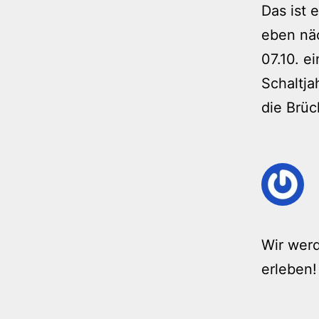
Das ist 
eben näc
07.10. e
Schaltja
die Brüc
Wir werd
erleben!