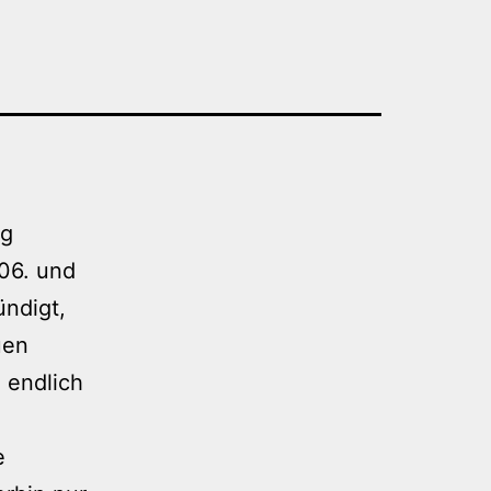
rg
06. und
ündigt,
uen
 endlich
e