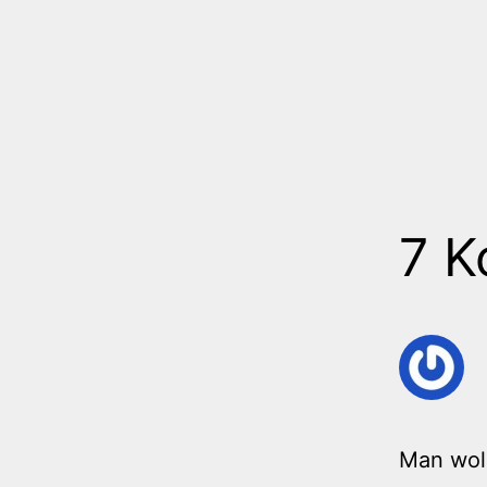
7 
Man woll