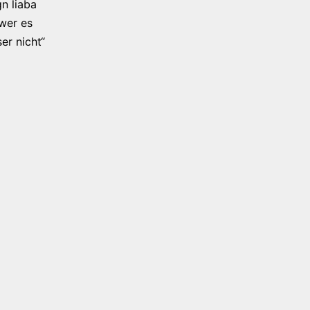
n liaba
 wer es
er nicht“