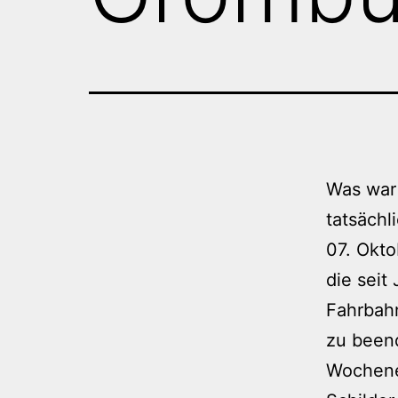
Was war
tatsächl
07. Okto
die seit
Fahrbahn
zu beend
Wochenen