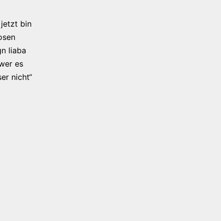
jetzt bin
osen
n liaba
 wer es
er nicht“