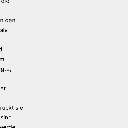
 die
in den
als
d
um
gte,
her
uckt sie
 sind
 werde