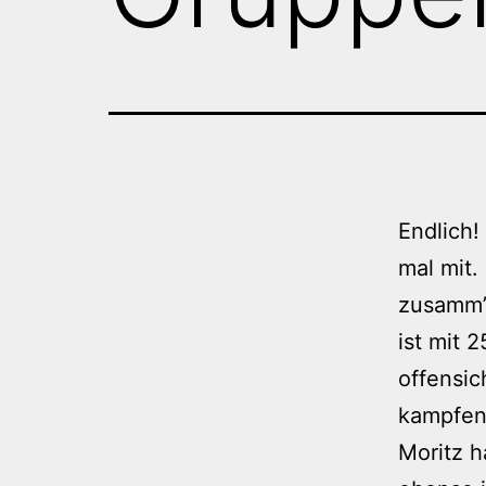
Endlich!
mal mit.
zusamm’a
ist mit 
offensich
kampfen
Moritz h