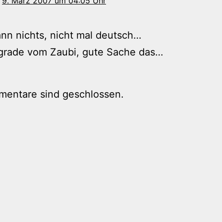
9. März 2007 um 04:05 Uhr
nn nichts, nicht mal deutsch…
rade vom Zaubi, gute Sache das…
mentare sind geschlossen.
tion