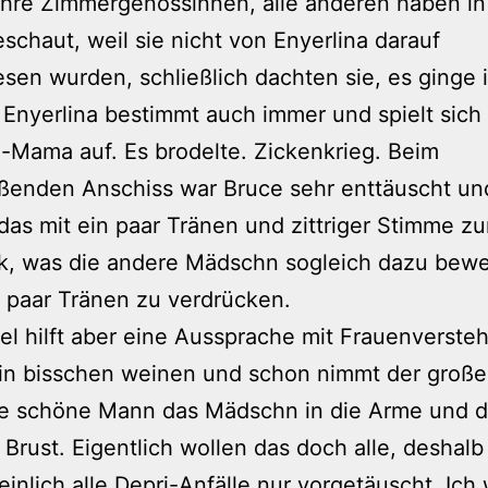
hre Zimmergenossinnen, alle anderen haben in
schaut, weil sie nicht von Enyerlina darauf
sen wurden, schließlich dachten sie, es ginge 
Enyerlina bestimmt auch immer und spielt sich 
Mama auf. Es brodelte. Zickenkrieg. Beim
eßenden Anschiss war Bruce sehr enttäuscht un
das mit ein paar Tränen und zittriger Stimme z
k, was die andere Mädschn sogleich dazu bewe
 paar Tränen zu verdrücken.
el hilft aber eine Aussprache mit Frauenverste
ein bisschen weinen und schon nimmt der große
e schöne Mann das Mädschn in die Arme und dr
 Brust. Eigentlich wollen das doch alle, deshalb
inlich alle Depri-Anfälle nur vorgetäuscht. Ich