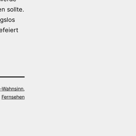
n sollte.
ngslos
efeiert
g-Wahnsinn
,
Fernsehen