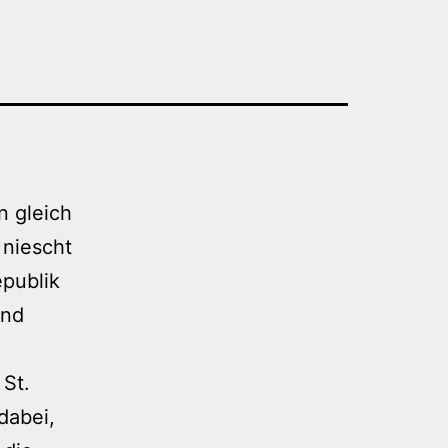
n gleich
 niescht
epublik
und
St.
dabei,