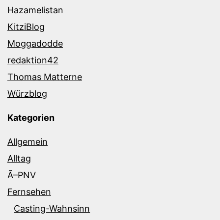
Hazamelistan
KitziBlog
Moggadodde
redaktion42
Thomas Matterne
Würzblog
Kategorien
Allgemein
Alltag
Ã–PNV
Fernsehen
Casting-Wahnsinn